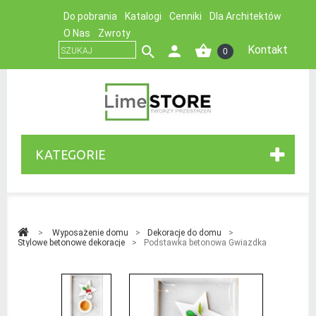
Do pobrania
Katalogi
Cenniki
Dla Architektów
O Nas
Zwroty
Kontakt
0
KATEGORIE
>
Wyposażenie domu
>
Dekoracje do domu
>
Stylowe betonowe dekoracje
>
Podstawka betonowa Gwiazdka