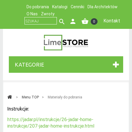
Do pobrania
Katalogi
Cenniki
Dla Architektów
O Nas
Zwroty
Kontakt
0
KATEGORIE
>
Menu TOP
>
Materiały do pobrania
Instrukcje:
https://jadar.pl/instrukcje/26-jadar-home-
instrukcje/207-jadar-home-instrukcje.html